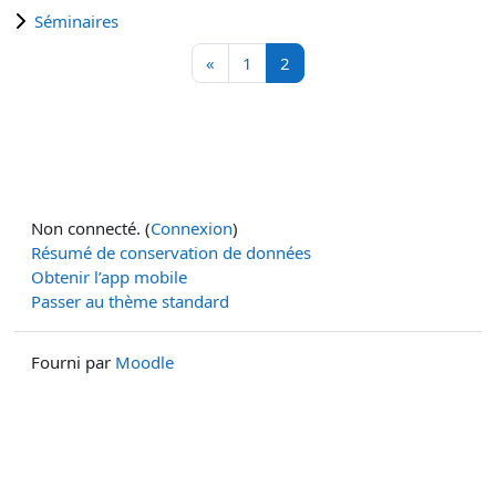
Séminaires
Page précédente
Page 1
Page 2
«
1
2
Non connecté. (
Connexion
)
Résumé de conservation de données
Obtenir l’app mobile
Passer au thème standard
Fourni par
Moodle