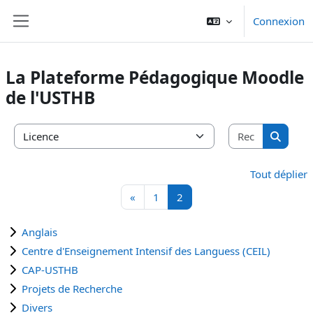
Passer au contenu principal
Connexion
Panneau latéral
La Plateforme Pédagogique Moodle
de l'USTHB
Recherche
Catégories de cours
Recherc
Tout déplier
Page précédente
Page 1
Page 2
«
1
2
Anglais
Centre d'Enseignement Intensif des Languess (CEIL)
CAP-USTHB
Projets de Recherche
Divers