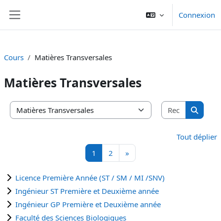
Passer au contenu principal
Connexion
Panneau latéral
Cours
Matières Transversales
Matières Transversales
Recherche
Catégories de cours
Recherc
Tout déplier
Page 1
Page 2
Page suivante
1
2
»
Licence Première Année (ST / SM / MI /SNV)
Ingénieur ST Première et Deuxième année
Ingénieur GP Première et Deuxième année
Faculté des Sciences Biologiques