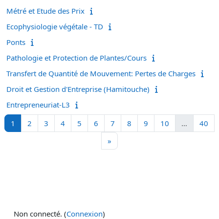
Métré et Etude des Prix
Ecophysiologie végétale - TD
Ponts
Pathologie et Protection de Plantes/Cours
Transfert de Quantité de Mouvement: Pertes de Charges
Droit et Gestion d'Entreprise (Hamitouche)
Entrepreneuriat-L3
Page 1
Page 2
Page 3
Page 4
Page 5
Page 6
Page 7
Page 8
Page 9
Page 10
Pa
1
2
3
4
5
6
7
8
9
10
…
40
Page suivante
»
Non connecté. (
Connexion
)