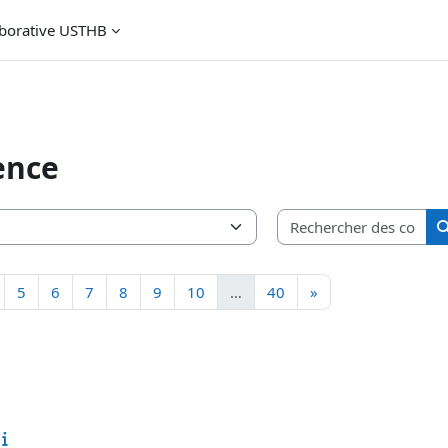
aborative USTHB
ence
Rec
3
age 4
Page 5
Page 6
Page 7
Page 8
Page 9
Page 10
Page 40
Page suivante
5
6
7
8
9
10
…
40
»