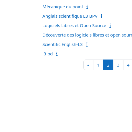
Mécanique du point
Anglais scientifique L3 BPV
Logiciels Libres et Open Source
Découverte des logiciels libres et open sour
Scientific English-L3
l3 bd
Page précédente
Page 1
Page 2
Page 
P
«
1
2
3
4