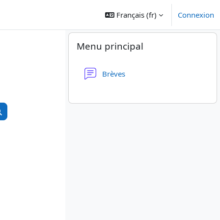
Français ‎(fr)‎
Connexion
Blocs
Passer Menu principal
Menu principal
Forum
Brèves
hercher des cours
Rechercher des cours