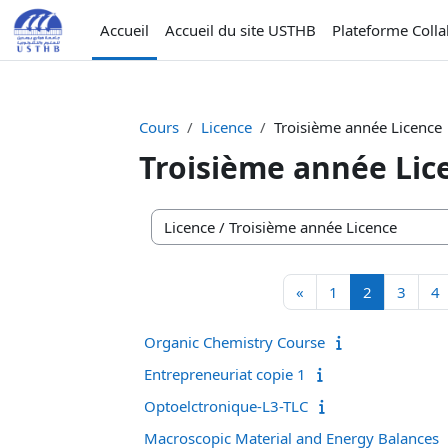
Passer au contenu principal
Accueil
Accueil du site USTHB
Plateforme Coll
Cours
Licence
Troisième année Licence
Troisième année Lic
Catégories de cours
Page précédente
Page 1
Page 2
Page 
P
«
1
2
3
4
Organic Chemistry Course
Entrepreneuriat copie 1
Optoelctronique-L3-TLC
Macroscopic Material and Energy Balances