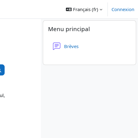
Français ‎(fr)‎
Connexion
Blocs
Passer Menu principal
Menu principal
Forum
Brèves
hercher des cours
Rechercher des cours
ul,