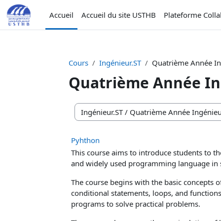
Passer au contenu principal
Accueil
Accueil du site USTHB
Plateforme Coll
Cours
Ingénieur.ST
Quatrième Année In
Quatrième Année In
Catégories de cours
Pyhthon
This course aims to introduce students to
and widely used programming language in scie
The course begins with the basic concepts o
conditional statements, loops, and functions.
programs to solve practical problems.