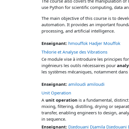
The course also covers the manipulation of lis
use Python for scientific computing, data an
The main objective of this course is to devel
automation. It provides an important founda
processing, and artificial intelligence.
Enseignant:
hmouffok Hadjer Mouffok
Théorie et Analyse des Vibrations
Ce module vise à introduire les principes 
ingénieurs les outils nécessaires pour
analy
les systèmes mécaniques, notamment dans 
Enseignant:
amiloudi amiloudi
Unit Operation
A
unit operation
is a fundamental, distinct 
mixing, filtering, distilling, drying or sep
transfer, enabling engineers to design, ana
in sequence.
Enseignant:
Djedouani Djamila Djedouani 