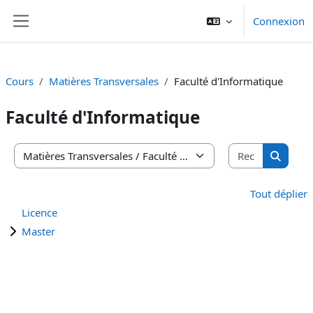
Passer au contenu principal
Connexion
Panneau latéral
Cours
Matières Transversales
Faculté d'Informatique
Faculté d'Informatique
Recherche
Catégories de cours
Recherc
Tout déplier
Licence
Master