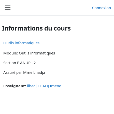
Passer au contenu principal
Connexion
Panneau latéral
Informations du cours
Outils informatiques
Module: Outils informatiques
Section E ANUP L2
Assuré par Mme Lhadj.i
Enseignant:
ilhadj LHADJ Imene