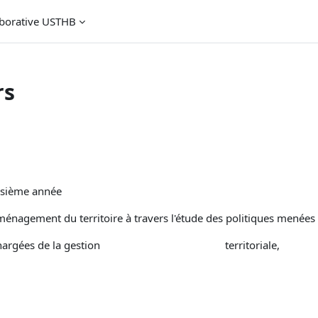
aborative USTHB
rs
oisième année
ménagement du territoire à travers l'étude des politiques menées
titution chargées de la gestion territoriale,