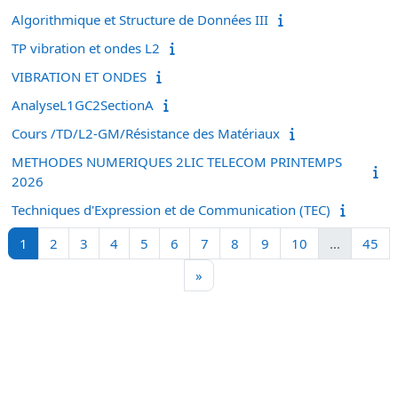
Algorithmique et Structure de Données III
TP vibration et ondes L2
VIBRATION ET ONDES
AnalyseL1GC2SectionA
Cours /TD/L2-GM/Résistance des Matériaux
METHODES NUMERIQUES 2LIC TELECOM PRINTEMPS
2026
Techniques d'Expression et de Communication (TEC)
Page 1
Page 2
Page 3
Page 4
Page 5
Page 6
Page 7
Page 8
Page 9
Page 10
Pa
1
2
3
4
5
6
7
8
9
10
…
45
Page suivante
»