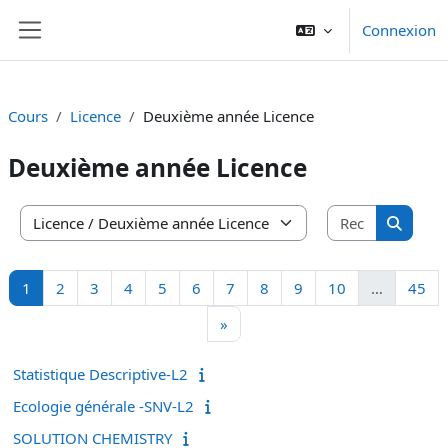
Passer au contenu principal
Connexion
Panneau latéral
Cours
Licence
Deuxième année Licence
Deuxième année Licence
Recherche
Catégories de cours
Recherc
Page 1
Page 2
Page 3
Page 4
Page 5
Page 6
Page 7
Page 8
Page 9
Page 10
Pa
1
2
3
4
5
6
7
8
9
10
…
45
Page suivante
»
Statistique Descriptive-L2
Ecologie générale -SNV-L2
SOLUTION CHEMISTRY